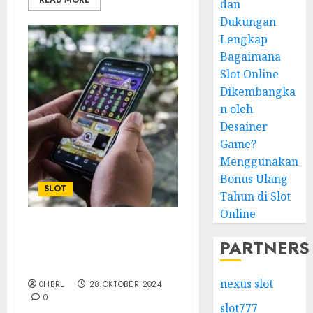
READ MORE
dan
Dukungan
Lengkap
Bagaimana
Slot Online
Dikembangka
n oleh
Desainer
Game?
Menggunakan
Bonus Ulang
SLOT
Tahun di Slot
Online
Mengapa Slot dengan
PARTNERS
RTP Tinggi Layak
Dicoba?
nexus slot
0HBRL
28 OKTOBER 2024
0
slot777