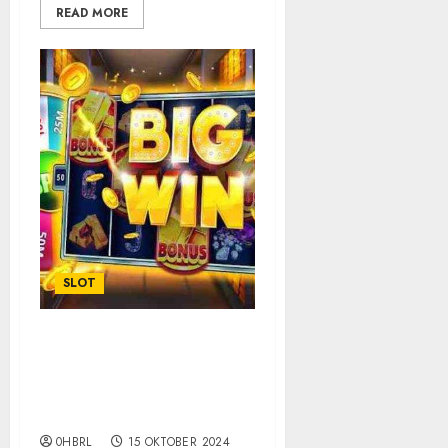
READ MORE
SLOT
Slot Online dengan Fitur
Bonus Wheel:
Keuntungan dan Cara
Memainkannya
0HBRL
15 OKTOBER 2024