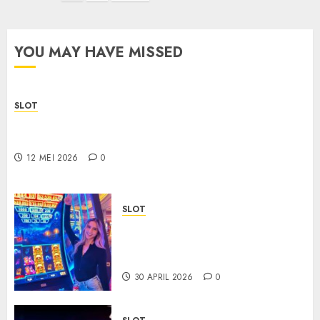
pos
YOU MAY HAVE MISSED
SLOT
Trusted Sbobet88 with the Best Customer
Support
12 MEI 2026
0
SLOT
Judi Togel Terpercaya dengan
Sistem Aman dan Akses
Mudah
30 APRIL 2026
0