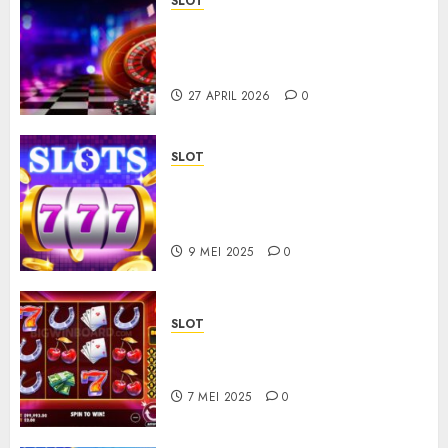
SLOT
Slot 88 Resmi dengan
Pelayanan Profesional dan
Dukungan Lengkap
27 APRIL 2026
0
SLOT
Bagaimana Slot Online
Dikembangkan oleh Desainer
Game?
9 MEI 2025
0
SLOT
Menggunakan Bonus Ulang
Tahun di Slot Online
7 MEI 2025
0