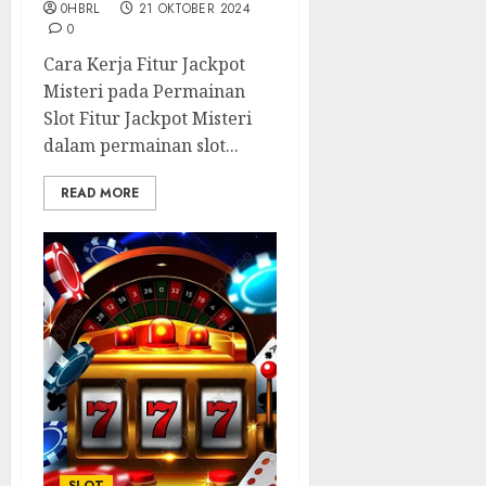
0HBRL
21 OKTOBER 2024
0
Cara Kerja Fitur Jackpot
Misteri pada Permainan
Slot Fitur Jackpot Misteri
dalam permainan slot...
READ MORE