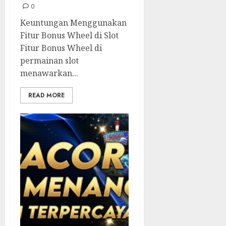
0
Keuntungan Menggunakan
Fitur Bonus Wheel di Slot
Fitur Bonus Wheel di
permainan slot
menawarkan...
READ MORE