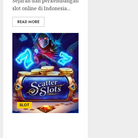
Sejarah dan perkembangan
slot online di Indonesia...
READ MORE
SLOT
Fitur Jackpot Misteri
dalam Slot Online