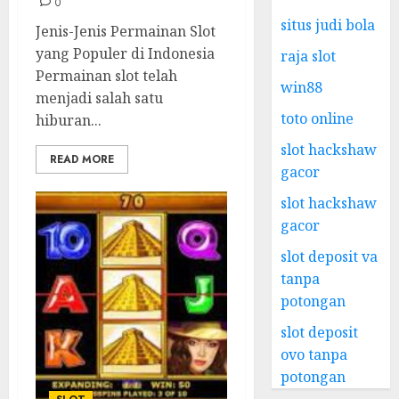
0
situs judi bola
Jenis-Jenis Permainan Slot
yang Populer di Indonesia
raja slot
Permainan slot telah
win88
menjadi salah satu
toto online
hiburan...
slot hackshaw
READ MORE
gacor
slot hackshaw
gacor
slot deposit va
tanpa
potongan
slot deposit
ovo tanpa
potongan