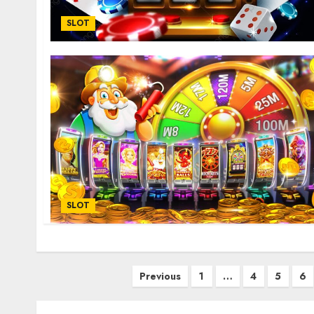
SLOT
SLOT
Paginasi
Previous
1
…
4
5
6
pos