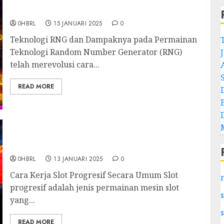
Teknologi di Balik Mesin Slot Online Modern
0HBRL
15 JANUARI 2025
0
Teknologi RNG dan Dampaknya pada Permainan
Teknologi Random Number Generator (RNG)
telah merevolusi cara...
READ MORE
Panduan Bermain Slot Progresif untuk
Pemula
0HBRL
13 JANUARI 2025
0
Cara Kerja Slot Progresif Secara Umum Slot
progresif adalah jenis permainan mesin slot
yang...
s
READ MORE