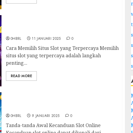
r
Tips Menghindari Penipuan di Dunia Slot
Online
0HBRL
11 JANUARI 2025
0
Cara Memilih Situs Slot yang Terpercaya Memilih
situs slot yang terpercaya adalah langkah
penting...
READ MORE
Menghindari Kecanduan Bermain Slot
Online
0HBRL
9 JANUARI 2025
0
Tanda-tanda Awal Kecanduan Slot Online
Kecanduan slot online dapat dikenali dari