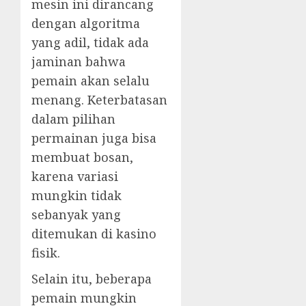
mesin ini dirancang
dengan algoritma
yang adil, tidak ada
jaminan bahwa
pemain akan selalu
menang. Keterbatasan
dalam pilihan
permainan juga bisa
membuat bosan,
karena variasi
mungkin tidak
sebanyak yang
ditemukan di kasino
fisik.
Selain itu, beberapa
pemain mungkin