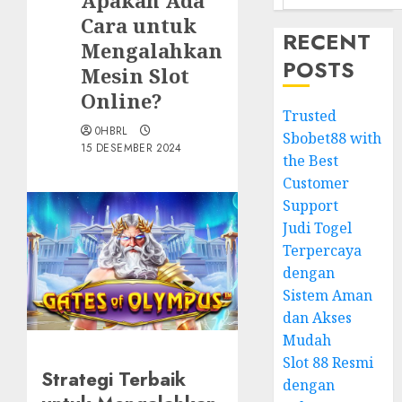
Apakah Ada
Cara untuk
RECENT
Mengalahkan
POSTS
Mesin Slot
Online?
Trusted
0HBRL
Sbobet88 with
15 DESEMBER 2024
the Best
Customer
Support
Judi Togel
Terpercaya
dengan
Sistem Aman
dan Akses
Mudah
Slot 88 Resmi
Strategi Terbaik
dengan