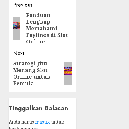
Post
Previous
navigation
Panduan
Previous
Lengkap
post:
Memahami
Paylines di Slot
Online
Next
Strategi Jitu
Next
Menang Slot
post:
Online untuk
Pemula
Tinggalkan Balasan
Anda harus
masuk
untuk