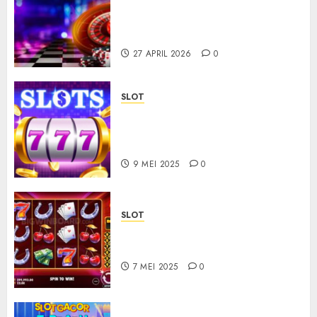
Slot 88 Resmi dengan
Pelayanan Profesional dan
Dukungan Lengkap
27 APRIL 2026
0
SLOT
Bagaimana Slot Online
Dikembangkan oleh Desainer
Game?
9 MEI 2025
0
SLOT
Menggunakan Bonus Ulang
Tahun di Slot Online
7 MEI 2025
0