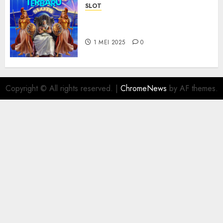
SLOT
Trik Mendapatkan Bonus
Loyalitas di Slot Online
1 MEI 2025
0
Copyright © All rights reserved.
|
ChromeNews
by AF themes.