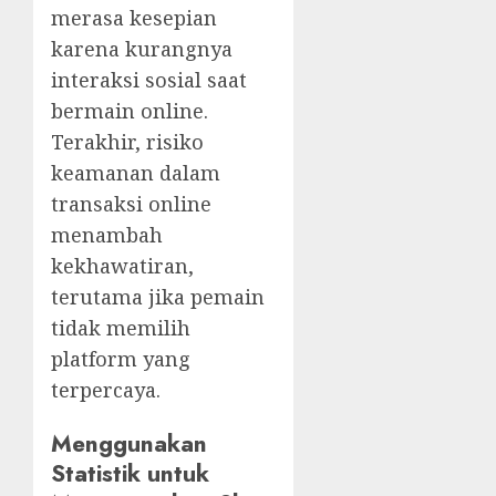
merasa kesepian
karena kurangnya
interaksi sosial saat
bermain online.
Terakhir, risiko
keamanan dalam
transaksi online
menambah
kekhawatiran,
terutama jika pemain
tidak memilih
platform yang
terpercaya.
Menggunakan
Statistik untuk