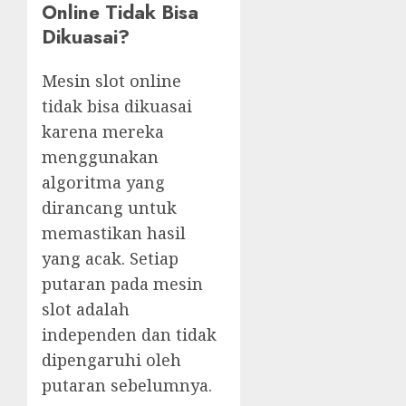
Online Tidak Bisa
Dikuasai?
Mesin slot online
tidak bisa dikuasai
karena mereka
menggunakan
algoritma yang
dirancang untuk
memastikan hasil
yang acak. Setiap
putaran pada mesin
slot adalah
independen dan tidak
dipengaruhi oleh
putaran sebelumnya.