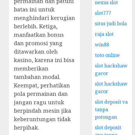
permainan dan patuhi
nexus slot
batas ini untuk
slot777
menghindari kerugian
situs judi bola
berlebih. Ketiga,
raja slot
manfaatkan bonus
dan promosi yang
win88
ditawarkan oleh
toto online
kasino, karena ini bisa
slot hackshaw
memberikan
gacor
tambahan modal.
slot hackshaw
Keempat, perhatikan
gacor
pola permainan dan
jangan ragu untuk
slot deposit va
tanpa
berpindah mesin jika
potongan
keberuntungan tidak
berpihak.
slot deposit