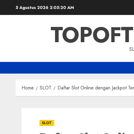
Skip
5 Agustus 2026
2:05:21 AM
to
content
TOPOFT
S
Home
SLOT
Daftar Slot Online dengan Jackpot T
SLOT