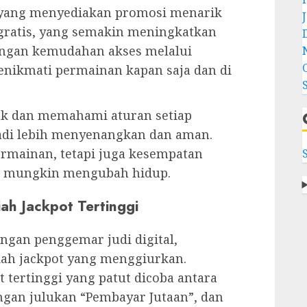
ne yang menyediakan promosi menarik
 gratis, yang semakin meningkatkan
ngan kemudahan akses melalui
enikmati permainan kapan saja dan di
ak dan memahami aturan setiap
di lebih menyenangkan dan aman.
ermainan, tetapi juga kesempatan
g mungkin mengubah hidup.
ah Jackpot Tertinggi
angan penggemar judi digital,
ah jackpot yang menggiurkan.
t tertinggi yang patut dicoba antara
ngan julukan “Pembayar Jutaan”, dan