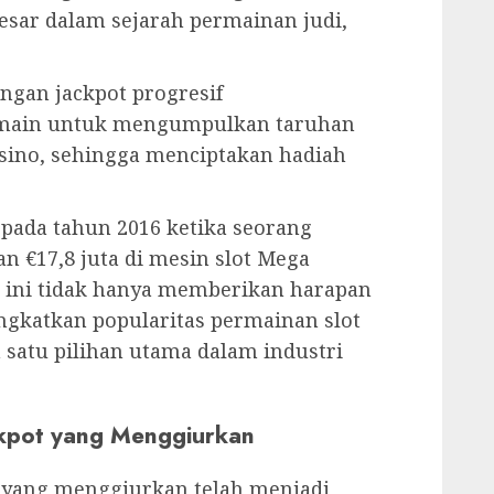
sar dalam sejarah permainan judi,
engan jackpot progresif
main untuk mengumpulkan taruhan
asino, sehingga menciptakan hadiah
i pada tahun 2016 ketika seorang
 €17,8 juta di mesin slot Mega
ini tidak hanya memberikan harapan
ingkatkan popularitas permainan slot
 satu pilihan utama dalam industri
ckpot yang Menggiurkan
t yang menggiurkan telah menjadi