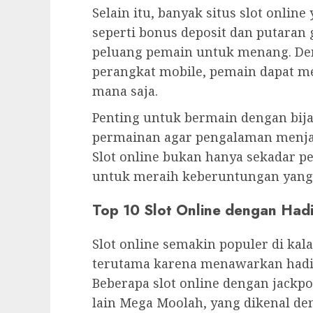
Selain itu, banyak situs slot onli
seperti bonus deposit dan putaran
peluang pemain untuk menang. De
perangkat mobile, pemain dapat m
mana saja.
Penting untuk bermain dengan bij
permainan agar pengalaman menja
Slot online bukan hanya sekadar p
untuk meraih keberuntungan yan
Top 10 Slot Online dengan Hadi
Slot online semakin populer di kal
terutama karena menawarkan hadi
Beberapa slot online dengan jackpo
lain Mega Moolah, yang dikenal de