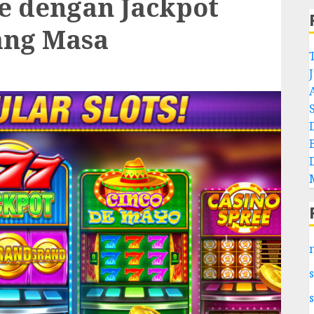
ne dengan Jackpot
ang Masa
s