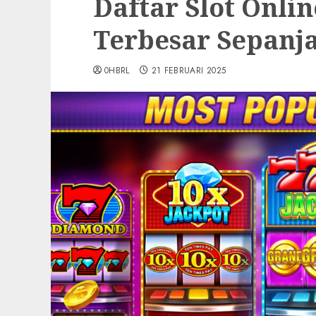
Daftar Slot Onli
Terbesar Sepanj
0HBRL
21 FEBRUARI 2025