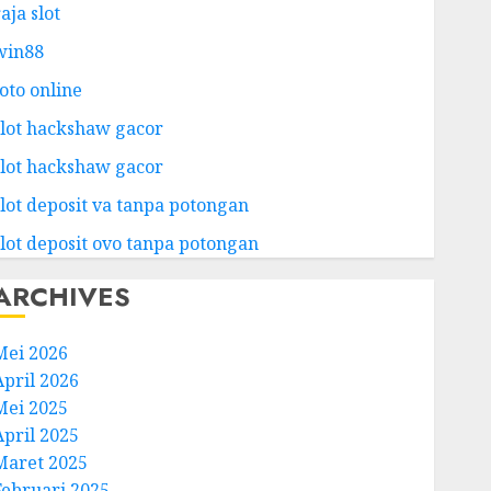
aja slot
win88
toto online
slot hackshaw gacor
slot hackshaw gacor
slot deposit va tanpa potongan
slot deposit ovo tanpa potongan
ARCHIVES
Mei 2026
April 2026
Mei 2025
April 2025
Maret 2025
Februari 2025