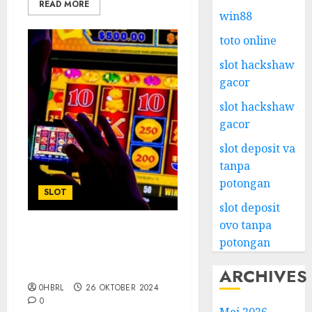
READ MORE
win88
toto online
slot hackshaw
gacor
slot hackshaw
gacor
slot deposit va
tanpa
potongan
SLOT
slot deposit
ovo tanpa
5 Game Slot Online
potongan
dengan Tema
Petualangan
ARCHIVES
0HBRL
26 OKTOBER 2024
0