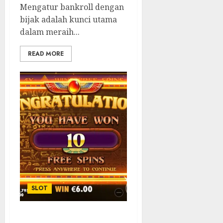
Mengatur bankroll dengan
bijak adalah kunci utama
dalam meraih...
READ MORE
SLOT
Slot Online Paling