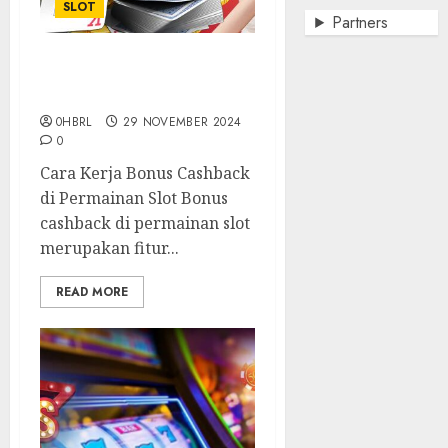
SLOT
Partners
Apa Itu Bonus Cashback
di Permainan Slot?
0HBRL
29 NOVEMBER 2024
0
Cara Kerja Bonus Cashback
di Permainan Slot Bonus
cashback di permainan slot
merupakan fitur...
READ MORE