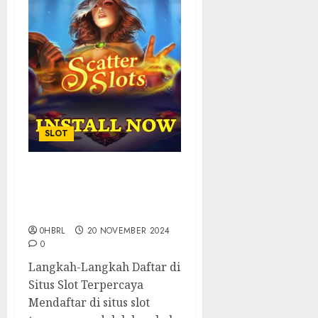
SLOT
Cara Mendaftar dan
Bermain di Situs Slot
Online
0HBRL
20 NOVEMBER 2024
0
Langkah-Langkah Daftar di
Situs Slot Terpercaya
Mendaftar di situs slot