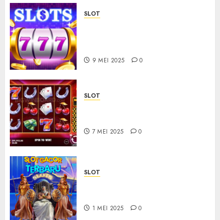
SLOT
Bagaimana Slot Online
Dikembangkan oleh Desainer
Game?
9 MEI 2025
0
SLOT
Menggunakan Bonus Ulang
Tahun di Slot Online
7 MEI 2025
0
SLOT
Trik Mendapatkan Bonus
Loyalitas di Slot Online
1 MEI 2025
0