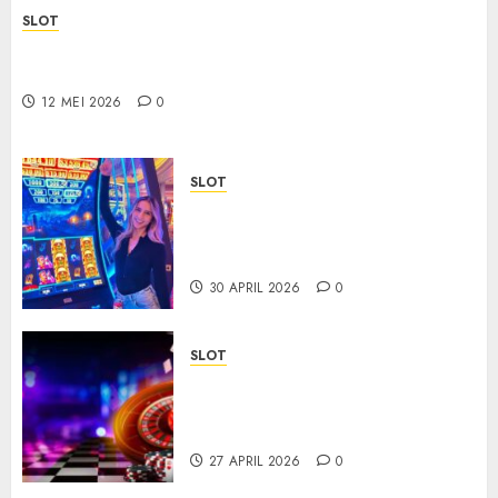
SLOT
Trusted Sbobet88 with the Best Customer
Support
12 MEI 2026
0
SLOT
Judi Togel Terpercaya dengan
Sistem Aman dan Akses
Mudah
30 APRIL 2026
0
SLOT
Slot 88 Resmi dengan
Pelayanan Profesional dan
Dukungan Lengkap
27 APRIL 2026
0