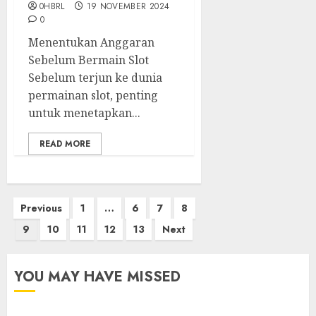
0HBRL
19 NOVEMBER 2024
0
Menentukan Anggaran
Sebelum Bermain Slot
Sebelum terjun ke dunia
permainan slot, penting
untuk menetapkan...
READ MORE
Paginasi
Previous
1
…
6
7
8
pos
9
10
11
12
13
Next
YOU MAY HAVE MISSED