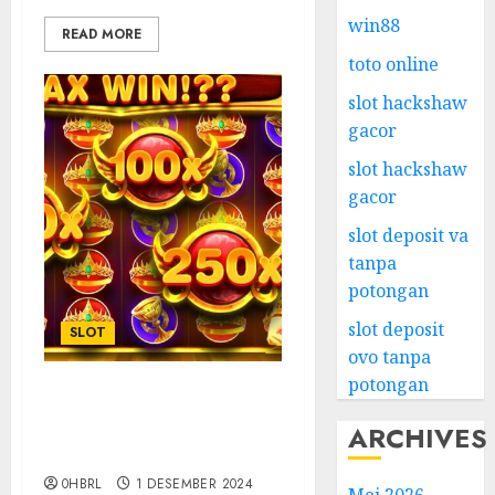
win88
READ MORE
toto online
slot hackshaw
gacor
slot hackshaw
gacor
slot deposit va
tanpa
potongan
slot deposit
SLOT
ovo tanpa
potongan
Langkah Mudah
Mendaftar di Situs Slot
ARCHIVES
Online
0HBRL
1 DESEMBER 2024