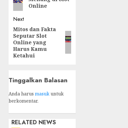
Online
Next
Mitos dan Fakta
Next
Seputar Slot
post:
Online yang
Harus Kamu
Ketahui
Tinggalkan Balasan
Anda harus
masuk
untuk
berkomentar.
RELATED NEWS