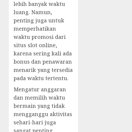
lebih banyak waktu
luang. Namun,
penting juga untuk
memperhatikan
waktu promosi dari
situs slot online,
karena sering kali ada
bonus dan penawaran
menarik yang tersedia
pada waktu tertentu.
Mengatur anggaran
dan memilih waktu
bermain yang tidak
mengganggu aktivitas
sehari-hari juga
sangat penting.