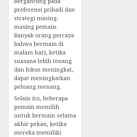
bergantung pada
preferensi pribadi dan
strategi masing-
masing pemain.
Banyak orang percaya
bahwa bermain di
malam hari, ketika
suasana lebih tenang
dan fokus meningkat,
dapat meningkatkan
peluang menang.
Selain itu, beberapa
pemain memilih
untuk bermain selama
akhir pekan, ketika
mereka memiliki