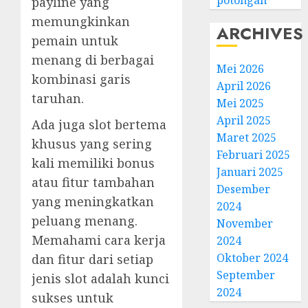
potongan
payline yang
memungkinkan
ARCHIVES
pemain untuk
menang di berbagai
Mei 2026
kombinasi garis
April 2026
taruhan.
Mei 2025
April 2025
Ada juga slot bertema
Maret 2025
khusus yang sering
Februari 2025
kali memiliki bonus
Januari 2025
atau fitur tambahan
Desember
yang meningkatkan
2024
peluang menang.
November
Memahami cara kerja
2024
Oktober 2024
dan fitur dari setiap
September
jenis slot adalah kunci
2024
sukses untuk