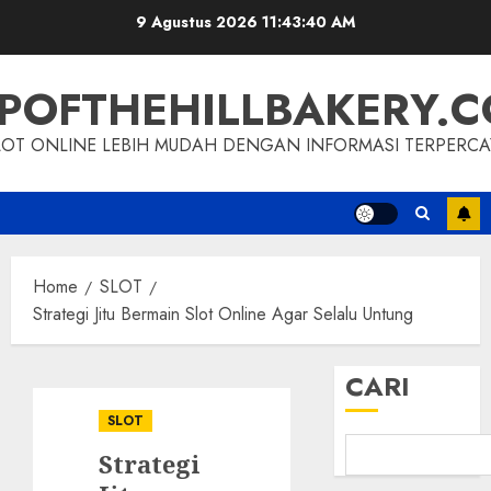
Skip
9 Agustus 2026
11:43:41 AM
to
content
POFTHEHILLBAKERY.
LOT ONLINE LEBIH MUDAH DENGAN INFORMASI TERPERCA
Home
SLOT
Strategi Jitu Bermain Slot Online Agar Selalu Untung
CARI
SLOT
Strategi