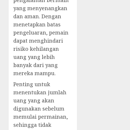
yang menyenangkan
dan aman. Dengan
menetapkan batas
pengeluaran, pemain
dapat menghindari
risiko kehilangan
uang yang lebih
banyak dari yang
mereka mampu.
Penting untuk
menentukan jumlah
uang yang akan
digunakan sebelum
memulai permainan,
sehingga tidak