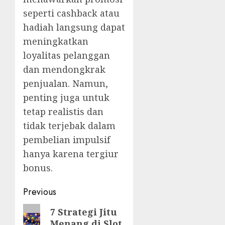
seperti cashback atau
hadiah langsung dapat
meningkatkan
loyalitas pelanggan
dan mendongkrak
penjualan. Namun,
penting juga untuk
tetap realistis dan
tidak terjebak dalam
pembelian impulsif
hanya karena tergiur
bonus.
Post
Previous
navigation
Previous
7 Strategi Jitu
Menang di Slot
post: