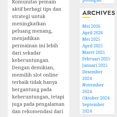
potongan
Komunitas pemain
aktif berbagi tips dan
ARCHIVES
strategi untuk
meningkatkan
Mei 2026
peluang menang,
April 2026
menjadikan
Mei 2025
permainan ini lebih
April 2025
Maret 2025
dari sekadar
Februari 2025
keberuntungan.
Januari 2025
Dengan demikian,
Desember
memilih slot online
2024
terbaik tidak hanya
November
bergantung pada
2024
keberuntungan, tetapi
Oktober 2024
juga pada pengalaman
September
dan rekomendasi dari
2024