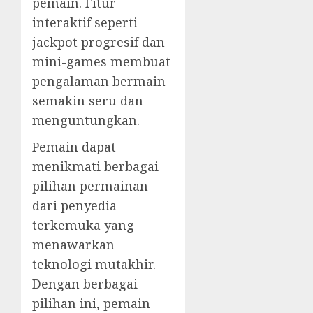
pemain. Fitur
interaktif seperti
jackpot progresif dan
mini-games membuat
pengalaman bermain
semakin seru dan
menguntungkan.
Pemain dapat
menikmati berbagai
pilihan permainan
dari penyedia
terkemuka yang
menawarkan
teknologi mutakhir.
Dengan berbagai
pilihan ini, pemain