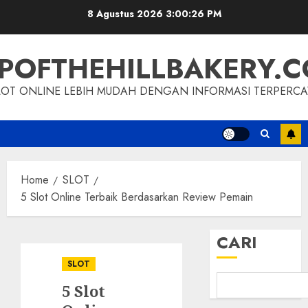
Skip
8 Agustus 2026
3:00:27 PM
to
content
POFTHEHILLBAKERY.
LOT ONLINE LEBIH MUDAH DENGAN INFORMASI TERPERCA
Home
SLOT
5 Slot Online Terbaik Berdasarkan Review Pemain
CARI
SLOT
5 Slot