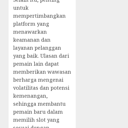
untuk
mempertimbangkan
platform yang
menawarkan
keamanan dan
layanan pelanggan
yang baik. Ulasan dari
pemain lain dapat
memberikan wawasan
berharga mengenai
volatilitas dan potensi
kemenangan,
sehingga membantu
pemain baru dalam
memilih slot yang
sesuai dengan