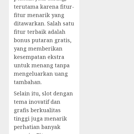
terutama karena fitur-
fitur menarik yang
ditawarkan. Salah satu
fitur terbaik adalah
bonus putaran gratis,
yang memberikan
kesempatan ekstra
untuk menang tanpa
mengeluarkan uang
tambahan.
Selain itu, slot dengan
tema inovatif dan
grafis berkualitas
tinggi juga menarik
perhatian banyak