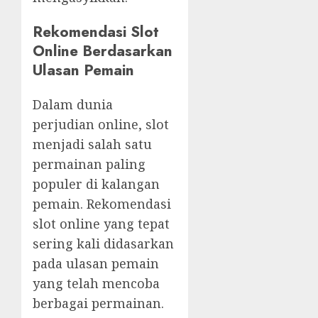
Rekomendasi Slot
Online Berdasarkan
Ulasan Pemain
Dalam dunia
perjudian online, slot
menjadi salah satu
permainan paling
populer di kalangan
pemain. Rekomendasi
slot online yang tepat
sering kali didasarkan
pada ulasan pemain
yang telah mencoba
berbagai permainan.