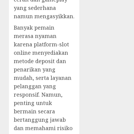
yang sederhana
namun mengasyikkan.
Banyak pemain
merasa nyaman
karena platform-slot
online menyediakan
metode deposit dan
penarikan yang
mudah, serta layanan
pelanggan yang
responsif. Namun,
penting untuk
bermain secara
bertanggung jawab
dan memahami risiko