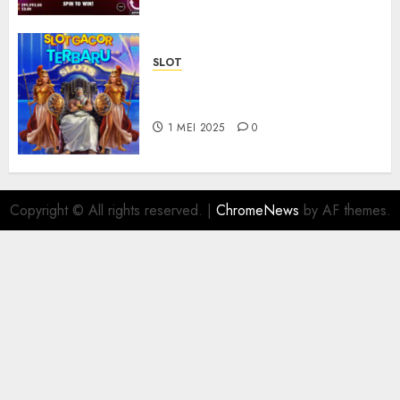
SLOT
Trik Mendapatkan Bonus
Loyalitas di Slot Online
1 MEI 2025
0
Copyright © All rights reserved.
|
ChromeNews
by AF themes.