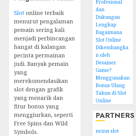
Profesional
dan
Slot
online terbaik
Dukungan
menurut pengalaman
Lengkap
pemain sering kali
Bagaimana
menjadi perbincangan
Slot Online
hangat di kalangan
Dikembangka
pecinta permainan
n oleh
Desainer
judi. Banyak pemain
Game?
yang
Menggunakan
merekomendasikan
Bonus Ulang
slot dengan grafik
Tahun di Slot
yang menarik dan
Online
fitur bonus yang
PARTNERS
menggiurkan, seperti
Free Spins dan Wild
nexus slot
Symbols.