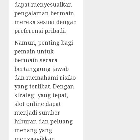
dapat menyesuaikan
pengalaman bermain
mereka sesuai dengan
preferensi pribadi.
Namun, penting bagi
pemain untuk
bermain secara
bertanggung jawab
dan memahami risiko
yang terlibat. Dengan
strategi yang tepat,
slot online dapat
menjadi sumber
hiburan dan peluang
menang yang
mengasyikkan.