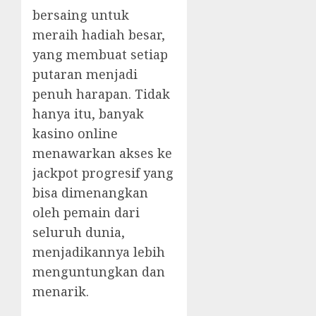
bersaing untuk
meraih hadiah besar,
yang membuat setiap
putaran menjadi
penuh harapan. Tidak
hanya itu, banyak
kasino online
menawarkan akses ke
jackpot progresif yang
bisa dimenangkan
oleh pemain dari
seluruh dunia,
menjadikannya lebih
menguntungkan dan
menarik.