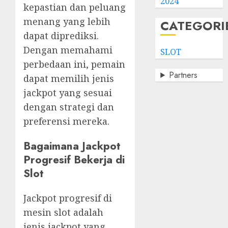
2024
kepastian dan peluang
menang yang lebih
CATEGORI
dapat diprediksi.
Dengan memahami
SLOT
perbedaan ini, pemain
Partners
dapat memilih jenis
jackpot yang sesuai
dengan strategi dan
preferensi mereka.
Bagaimana Jackpot
Progresif Bekerja di
Slot
Jackpot progresif di
mesin slot adalah
jenis jackpot yang