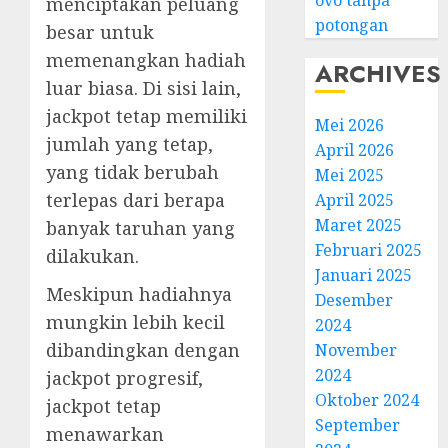
ovo tanpa
menciptakan peluang
potongan
besar untuk
memenangkan hadiah
ARCHIVES
luar biasa. Di sisi lain,
jackpot tetap memiliki
Mei 2026
jumlah yang tetap,
April 2026
yang tidak berubah
Mei 2025
terlepas dari berapa
April 2025
Maret 2025
banyak taruhan yang
Februari 2025
dilakukan.
Januari 2025
Meskipun hadiahnya
Desember
mungkin lebih kecil
2024
dibandingkan dengan
November
2024
jackpot progresif,
Oktober 2024
jackpot tetap
September
menawarkan