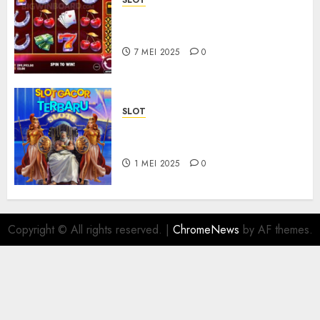
Menggunakan Bonus Ulang
Tahun di Slot Online
7 MEI 2025
0
SLOT
Trik Mendapatkan Bonus
Loyalitas di Slot Online
1 MEI 2025
0
Copyright © All rights reserved.
|
ChromeNews
by AF themes.