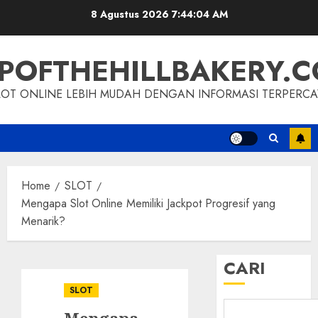
Skip
8 Agustus 2026
7:44:05 AM
to
content
POFTHEHILLBAKERY.
LOT ONLINE LEBIH MUDAH DENGAN INFORMASI TERPERCA
Home
SLOT
Mengapa Slot Online Memiliki Jackpot Progresif yang
Menarik?
CARI
SLOT