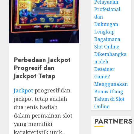
Pelayanan
Profesional
dan
Dukungan
Lengkap
Bagaimana
Slot Online
Dikembangka
Perbedaan Jackpot
n oleh
Progresif dan
Desainer
Jackpot Tetap
Game?
Menggunakan
Jackpot
progresif dan
Bonus Ulang
jackpot tetap adalah
Tahun di Slot
Online
dua jenis hadiah
dalam permainan slot
PARTNERS
yang memiliki
karakteristik unik.