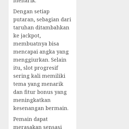
menarik.
Dengan setiap
putaran, sebagian dari
taruhan ditambahkan
ke jackpot,
membuatnya bisa
mencapai angka yang
menggiurkan. Selain
itu, slot progresif
sering kali memiliki
tema yang menarik
dan fitur bonus yang
meningkatkan
kesenangan bermain.
Pemain dapat
merasakan sensasi