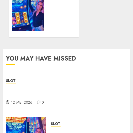
Judi
Togel
Terpercaya
dengan
Sistem
Aman
dan
Akses
Mudah
YOU MAY HAVE MISSED
30 APRIL
2026
0
SLOT
Trusted Sbobet88 with the Best Customer
Support
12 MEI 2026
0
SLOT
Judi Togel Terpercaya dengan